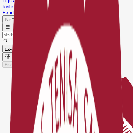
Līgas
Reitingi
Palīdzības centrs
Par
Latviešu
Pieslēgties
Reģistrēties