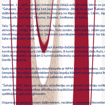
Sestdien, 11. aprīlī, Latvijas Universitātes Lielajā aulā aizvadīts bērnu un j
“Šahatons ’26”, kas pulcēja 166 jaunos šahistus. Zīmīgi, ka šogad “Šahato
dalībniekus no 26 Latvijas pilsētām, tostarp no Rīgas, Jūrmalas, Cēsīm, Si
Daugavpils, Valmieras, Tukuma, Dobeles, Smiltenes un Saldus.
Taču “Šahatons” nebija tikai turnīrs. Tas tika veidots kā šaha svētki bēr
atmosfēru, svinīgu vidi, dzīvu mūziku, foto zonām, saldo galdu, siltām pu
simultānspēli ar šaha zvaigzni. Daudziem jaunākajiem dalībniekiem tas bij
šaha notikumiem dzīvē.
Turnīrs notika četrās grupās, un tajā startēja dažāda vecuma un sagatavotī
turnīra uzvarētāju kļuva Zahars Afanasjevs, B turnīrā uzvarēja Jānis Ručs, C
Gļebs Konoņenko, savukārt D turnīrā pārliecinošu uzvaru ar maksimālo rez
Daniils Pismennijs.
Īpašs notikuma akcents bija simultānspēle ar WFM Aļonu Tolmačevu, 202
čempioni. Jaunajiem dalībniekiem tā bija iespēja klātienē sastapt augsta l
šahu kā ko lielu, iedvesmojošu un paliekošu atmiņā.
“Šahatons ’26” kļuva par skaistu, mūsdienīgu un ģimenēm nozīmīgu notik
sports, izglītība, personības attīstība un kopābūšana, radot iedvesmojošu
spēlētājiem, gan viņu ģimenēm.
Organizatori pateicas visiem dalībniekiem, vecākiem, treneriem, tiesneši