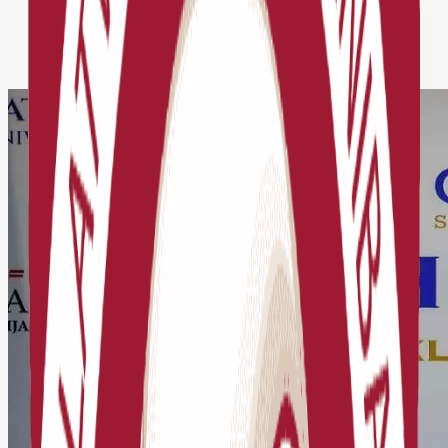
Jaunumi
AIZVADĪTS BĒRNU UN JAUNIEŠU ŠAHA
FESTIVĀLS “ŠAHATONS ’26”