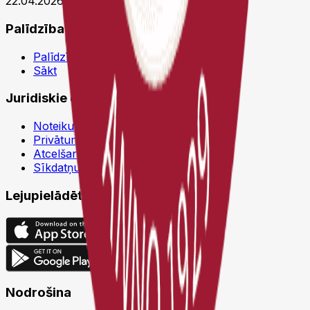
22.04.2026 11:51 UTC
Palīdzība
Palīdzības centrs
Sākt
Juridiskie dokumenti
Noteikumi un nosacījumi
Privātuma politika
Atcelšanas politika
Sīkdatņu politika
Lejupielādēt
Nodrošina