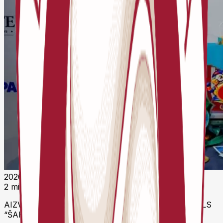
2026. gada 22. aprīlis 11:51 UTC
2 minūšu lasīšana
AIZVADĪTS BĒRNU UN JAUNIEŠU ŠAHA FESTIVĀLS
“ŠAHATONS ’26”