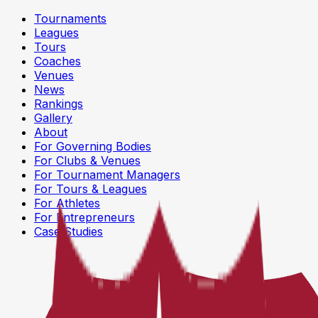
Tournaments
Leagues
Tours
Coaches
Venues
News
Rankings
Gallery
About
For Governing Bodies
For Clubs & Venues
For Tournament Managers
For Tours & Leagues
For Athletes
For Entrepreneurs
Case Studies