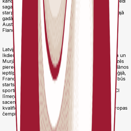
kandidātiem. Treneris uz nākamo treneru padomes sēdi
sagatavos atlases kritērijus uz nozīmīgākajām
starptautiskajām sacensībām. Plānots, ka arī nākamajā
gadā izlase piedalīsies prestižajos Luksemburgas un
Austrijas velobraucienos, kā arī Beļģijā notiekošajos
Flandrijas kausa velobraucienos.
Latvijas junioru izlasi turpinās vadīt Gatis Smukulis.
Ikdienā Gatis strādā arī Rīgas Riteņbraukšanas skolā un
Murjāņu sporta ģimnāzijā. Gatim izlases darbā palīdzēs
pieredzējušais Jānis Veide. Nākamajā gadā izlases plānos
ieptilpst starti Pasaules Nāciju kausa sacensībās Beļģijā,
Francijā, Vācijā, Slovākijā un Ungārijā. Jauninājums būs
starts Parīze – Rubē velobraucienā. Izlases kodola
sportisti nākamajā sezonā arī pārstāvēs ārvalstu UCI
līmeņa komandas, kas ļaus nodrošināt pilnvērtīgu
sacensību kalendāru. Labākie izlases braucēji
kvalificēsies izlases sastāvam startā Pasaules un Eiropas
čempionātos.