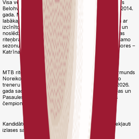
Visa vecuma meiteņu izlases darbu koordinēs Raivis
Belohvoščiks, kurš šos pienākumus veic jau kopš 2014.
gada. Meiteņu riteņbraukšanai šis bija viens no
labākajiem gadiem, jo Kate Ketrīna Skujiņa priecēja ar
izcīnīto septīto vietu Eiropas Jaunatnes Olimpiādē un
noslēdza vienošanos ar vienu no labākajām Eiropas
riteņbraukšanas komandām – “Watersley”. Uz nākamo
sezonu starptautiskajās sezonās būs vēl divas juniores –
Katrīna Amanda Kozlovska un Laura Klismete.
MTB riteņbraukšanā izlases darbu koordinēs Normunds
Noreiko. Pieredzes bagātais speciālists uz nākamo
treneru padomes sēdi izstrādās atlases kritērijus 2026.
gada sacensībām. Galvenais fokuss būs uz Eiropas un
Pasaules čempionātiem, kā arī Eiropas jaunatnes
čempionātu.
Kandidātu sarakstā iekļauti sportisti, kuri var tik iekļauti
izlases sastāvos.