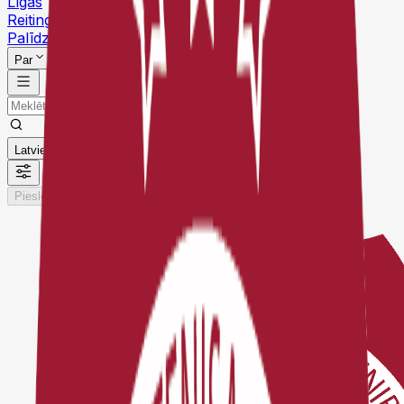
Līgas
Reitingi
Palīdzības centrs
Par
Latviešu
Pieslēgties
Reģistrēties