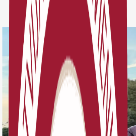
Jaunumi
Apstiprināti Latvijas izlašu treneri un kandidāti
šosejas un MTB riteņbraukšanā