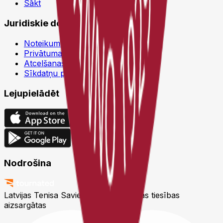
Sākt
Juridiskie dokumenti
Noteikumi un nosacījumi
Privātuma politika
Atcelšanas politika
Sīkdatņu politika
Lejupielādēt
Nodrošina
Latvijas Tenisa Savienība © 2026
Visas tiesības
aizsargātas