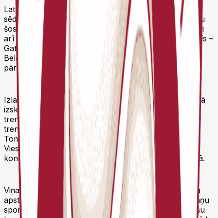
Latvijas Riteņbraukšanas federācijas treneru padomes
sēdē apstiprināti izlašu kandidāti uz 2026. gada sezonu
šosejas un MTB riteņbraukšanā. Tāpat tika apstiprināti
arī izlašu treneri. Šosejas riteņbraukšanas izlases vadīs –
Gatis Smukulis, Mārtiņš Trautmanis un Raivis
Belohvoščiks. Tikmēr MTB izlases trenera amatā tika
pārapstiprināts Normunds Noreiko.
Izlašu kandidātus un trenerus tradicionāli gada izskaņā
izskata un apstiprina treneru padome. 11. decembra
treneru padomes sēdē tika uzklausīti esošo izlases
treneru ziņojumi par paveikto. LRF ģenerālsekretārs
Toms Markss izteica pateicību U17 izlases trenerim
Viesturam Lukševicam, kurš nākamajā gadā
koncentrēsies uz darbu Kuldīgas novada sporta skolā.
Viņa vietā par Latvijas U17 izlases galveno treneri tika
apstiprināts Mārtiņš Trautmanis, kurš ikdienā ir Murjāņu
sporta ģimnāzijas treneris un strādā ar lielu daļu izlašu