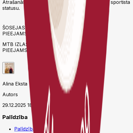
Atrašanās kandidātu sarakstā nenozīmē izlases sportista
statusu.
ŠOSEJAS IZLAŠU KANDIDĀTU SARAKSTS
PIEEJAMS
ŠEIT
:
MTB IZLAŠU KANDIDĀTU SARAKSTS
PIEEJAMS
ŠEIT
:
Alina Eksta
Autors
29.12.2025 18:51 UTC
Palīdzība
Palīdzības centrs