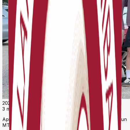
2025. gada 29. decembris 18:51 UTC
3 minūšu lasīšana
Apstiprināti Latvijas izlašu treneri un kandidāti šosejas un
MTB riteņbraukšanā