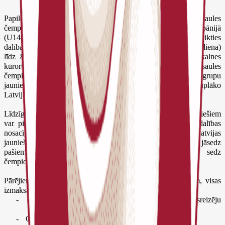
Papildus jau iepriekš izsludinātajām pieteikšanām uz pasaules
čempionātiem Kazahstānā (U8–U12 vecuma grupas) un Albānijā
(U14–U18 grupas), šoreiz jaunie šahisti tiek aicināti pieteikties
dalībai Eiropas čempionātā. Tas no 28. oktobra (iebraukšanas diena)
līdz 8. novembrim (izbraukšanas diena) norisināsies Melnkalnes
kūrortpilsētā Budvā. Jāatzīmē, ka atšķirībā no pasaules
čempionātiem, Eiropas čempionātā piedalās visu vecuma grupu
jaunieši (no U8 līdz U18), tāpēc šis turnīrs ierasti pulcē viskuplāko
Latvijas jauniešu delegāciju.
Līdzīgi kā pasaules čempionātos, arī Eiropas čempionātā jauniešiem
var piedalīties ikviens interesents, tomēr pastāv atšķirības dalības
nosacījumos. Dalībniekiem, kuri kvalificējušies dalībai caur Latvijas
jauniešu čempionātu, jārēķinās ar to, ka ceļa izdevumi būs jāsedz
pašiem, savukārt pārējās ar dalību saistītās izmaksas sedz
čempionāta rīkotāji un Latvijas Šaha federācija.
Pārējiem dalībniekiem, kā arī visām pavadošajām personām, visas
izmaksas jāsedz pašiem. Šīs izmaksas ietver:
-
Izmitināšanu organizatoru piedāvātajā viesnīcā ar trīsreizēju
ēdināšanu;
-
Ceļa izdevumus;