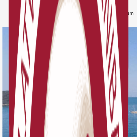
Jaunumi
Atvērta pieteikšanās Eiropas jauniešu čempionātam
Melnkalnē