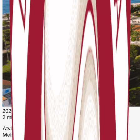
2025. gada 1. jūlijs 05:44 UTC
2 minūšu lasīšana
Atvērta pieteikšanās Eiropas jauniešu čempionātam
Melnkalnē