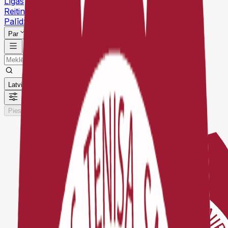
Līgas
Reitingi
Palīdzības centrs
Par
Latviešu
Pieslēgties
Reģistrēties