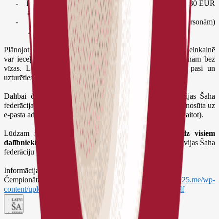
-
Iemaksu Eiropas Šaha savienībā (tikai spēlētājiem) 130 EUR
apmērā;
-
Dalības maksu (gan spēlētājiem, gan pavadošām personām)
100 EUR apmērā.
Plānojot ceļojumu, aicinām ņemt vērā, ka Latvijas pilsoņi Melnkalnē
var ieceļot ar pasi vai eID karti un uzturēties līdz 30 dienām bez
vīzas. Latvijas nepilsoņi Melnkalnē var ieceļot tikai ar pasi un
uzturēties līdz 30 dienām bez vīzas.
Dalībai čempionātā iespējams pieteikties, aizpildot Latvijas Šaha
federācijas izstrādāto
pieteikuma formu
. Aizpildītā forma jānosūta uz
e-pasta adresi
info@sahafederacija.lv
līdz 14. jūlijam
(ieskaitot).
Lūdzam ņemt vērā, ka pieteikuma veidlapa
jāiesniedz visiem
dalībniekiem
, arī tiem, kuri jau iepriekš ir informējuši Latvijas Šaha
federāciju par savu vēlmi piedalīties čempionātā.
Informācija par čempionātu:
https://eycc25.me/
Čempionāta nolikums:
https://eycc25.me/wp-
content/uploads/2025/04/EYCC25-general-regulations.pdf