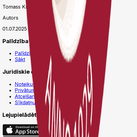
Tomass Kristiāns Šterns
Autors
01.07.2025 05:44 UTC
Palīdzība
Palīdzības centrs
Sākt
Juridiskie dokumenti
Noteikumi un nosacījumi
Privātuma politika
Atcelšanas politika
Sīkdatņu politika
Lejupielādēt