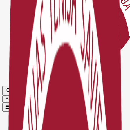
Globāls
Sākums