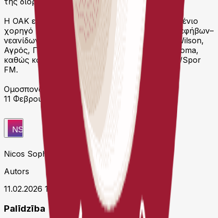
της διοργάνωσης.
Η ΟΑΚ ευχαριστεί για την στήριξη τον πλατινένιο
χορηγό Adtech, τον χορηγό εθνικών ομάδων εφήβων–
νεανίδων Potens και τους χορηγούς Allwyn, Wilson,
Αγρός, Πετρολίνα, Χαραλαμπίδης-Κρίστης, Joma,
καθώς και τον χορηγό επικοινωνίας 24sports/Spor
FM.
Ομοσπονδία Αντισφαιρίσεως Κύπρου
11 Φεβρουαρίου 2026
Nicos Sophiopoulos
Autors
11.02.2026 15:33 UTC
Palīdzība