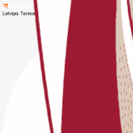
Latvijas Tenisa Savienība © 2026
Visas tiesības aizsargāta