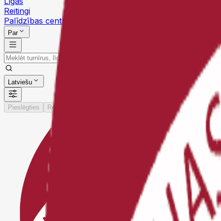
Līgas
Reitingi
Palīdzības centrs
Par
Latviešu
Pieslēgties
Reģistrēties