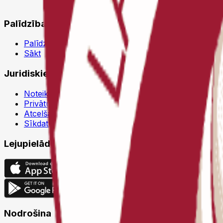
Palīdzība
Palīdzības centrs
Sākt
Juridiskie dokumenti
Noteikumi un nosacījumi
Privātuma politika
Atcelšanas politika
Sīkdatņu politika
Lejupielādēt
Nodrošina