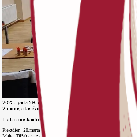
2025. gada 29. marts 09:27 UTC
2 minūšu lasīšana
Ludzā noskaidroti Latvijas Skolu skolēnu šaha olimpiādes L
Piektdien, 28.martā Ludzas pilsētas vidusskolā notika Latvijas Skolu
Malta, Tilža) ar ne augstāk kā 3. sporta klasi zēniem un 4. sporta kla