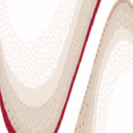
atgales fināla dalībnieki
 skolēnu šaha olimpiādes Latgales pusfināla turnīrs. Tajā piedalījās 
si meitenēm. Spēles ar laika kontroli 12 minūtes plus 5 sekundes aizritēj