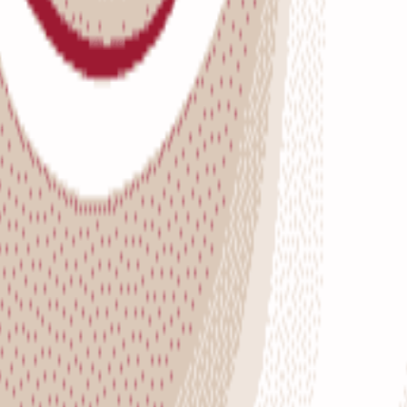
ovada Sporta skola.
zvarētāju kļuva
Agnese Platpire
. Sudraba medaļu ar 5 punktiem izcīnī
 sākumskolas). Vēl no šis grupas Latgales finālā tika 3 dalībnieces. 
 vietā ar 5,5 punktiem
Edvards Rumjancevs
no Rēzeknes Katoļu vidu
īja 7 puiši.
āju starp zēniem ar 6,5 punktiem kļuva vietējās skolas audzēknis
Renā
ogradovs
no Rēzeknes 3. pamatskolas. Meiteņu kategorijā 1.vietu ar 
ā vietā
Viktorija Višņakova
no Rēzeknes 3. pamatskolas, kuras kont
as posma grupā dalībnieku nebija.