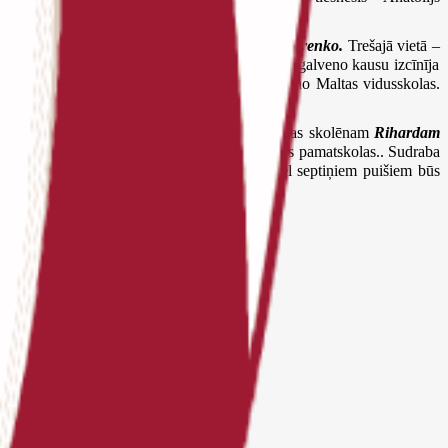
ja Maltas vidusskolas pārstāve
Viktorija Bondarenko.
Trešajā vietā –
Savukārt, 30 zēnu vidū ar iekrātiem 6 punktiem
galveno kausu izcīnīja
sskolas. Bronzas godalga
Makarijam Alikam
no Maltas vidusskolas.
rs Ritiņš
. Sudraba godalga Viļānu vidusskolas skolēnam
Rihardam
6 punktiem ieņēma
Anastasija Galdiņa
noTilžas pamatskolas.. Sudraba
ā 3 punkti. Visiem minētiem šahistiem un vēl septiņiem puišiem būs