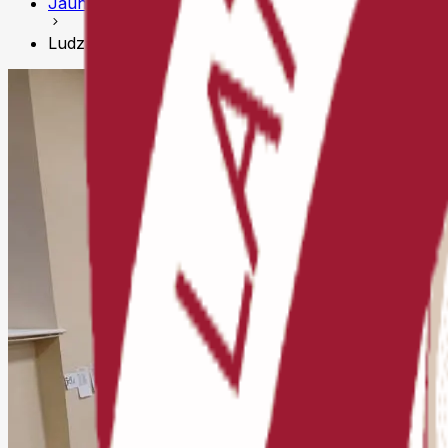
Jaunumi
Ludzā noskaidroti Latvijas Skolu skolēnu šaha olimpiā