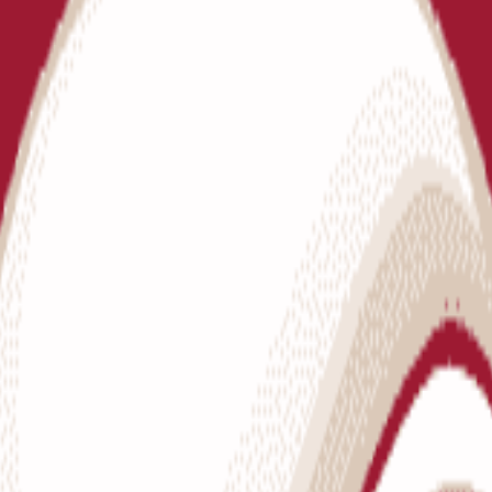
des Latgales fināla dalībnieki