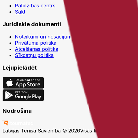
Palīdzības centrs
Sākt
Juridiskie dokumenti
Noteikumi un nosacījumi
Privātuma politika
Atcelšanas politika
Sīkdatņu politika
Lejupielādēt
Nodrošina
Latvijas Tenisa Savienība © 2026
Visas tiesības aizsargāta