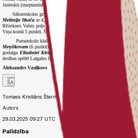
Jasinskis (starptautiskā kategorija). Inventāru nodrošināja Rēzeknes n
Sākumskolas grupā 12 meiteņu konkurencē ar 6 punktiem par u
Melānija Itkača
ar 4,5 punktiem (pirmā un trešā vieta - no Rēzeknes
Rēzeknes Valsts poļu ģimnāzijas skolēns
Maksims Ceicāns
. Otrajā
Viņa kontā 5 punkti. Šajā grupā tiesības spēlēt Latgales finālā vēl izcīn
Pamatskolu klašu posmā spēlēja 18 jauni šahisti. Par uzvarēt
Meņšikovam
(6 punkti). Bronzu ar 5 punktiem izcīnīja
Maksims Vin
godalga
Elizabetei Kiričenko
no Ludzas pilsētas vidusskolas. Trešaj
tiesības spēlēt Latgales finālā Maltā, kurš notiks 2. aprīlī. Vidusskol
Aleksandrs Vasiļkovs
Tomass Kristiāns Šterns
Autors
29.03.2025 09:27 UTC
Palīdzība