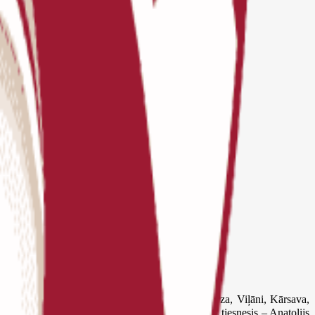
62 jaunie šahisti no reģiona skolām (Rēzekne, Ludza, Viļāni, Kārsava,
a pēc Šveices sistēmas septiņās kārtās. Galvenais tiesnesis – Anatolijs