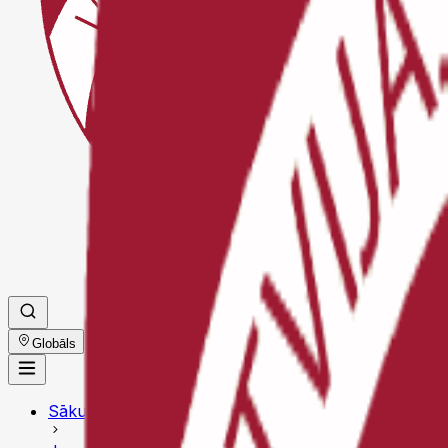
Globāls
Sākums