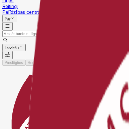
Līgas
Reitingi
Palīdzības centrs
Par
Latviešu
Pieslēgties
Reģistrēties